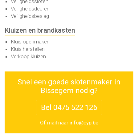
Veiligheidssloten
Veiligheidsdeuren
Veiligheidsbeslag
Kluizen en brandkasten
Kluis openmaken
Kluis herstellen
Verkoop kluizen
Snel een goede slotenmaker in
Bissegem nodig?
Bel 0475 522 126
Of mail naar
info@cyp.be